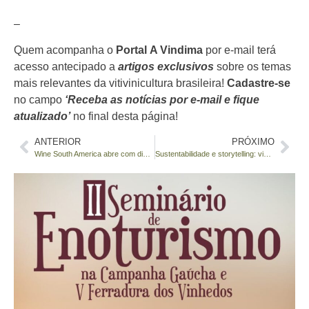
–
Quem acompanha o
Portal
A Vindima
por e-mail terá
acesso antecipado a
artigos exclusivos
sobre os temas
mais relevantes da vitivinicultura brasileira!
Cadastre-se
no campo
‘Receba as notícias por e-mail e fique
atualizado’
no final desta página!
ANTERIOR
PRÓXIMO
Wine South America abre com discurso de união e projeção histórica de negócios no setor vitivinícola
Sustentabilidade e storytelling: vinhos de baixo carbono ganham protagonismo na Wine South America