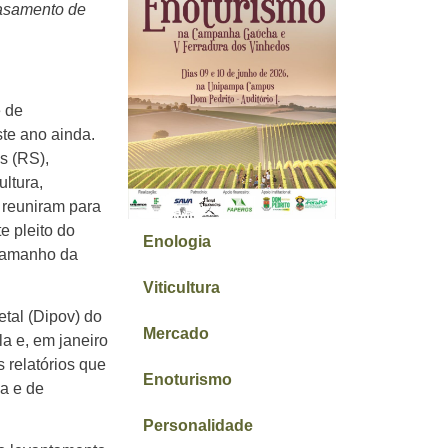
basamento de
e de
ste ano ainda.
s (RS),
ultura,
e reuniram para
e pleito do
Enologia
l tamanho da
Viticultura
tal (Dipov) do
Mercado
a e, em janeiro
 relatórios que
Enoturismo
va e de
Personalidade