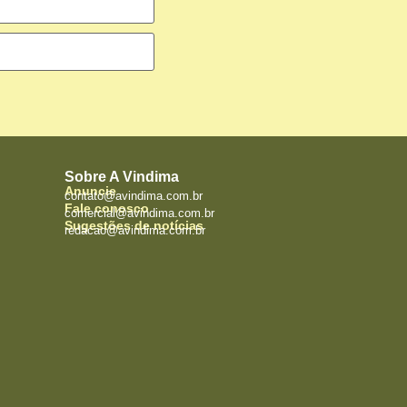
Sobre A Vindima
Anuncie
contato@avindima.com.br
Fale conosco
comercial@avindima.com.br
Sugestões de notícias
redacao@avindima.com.br