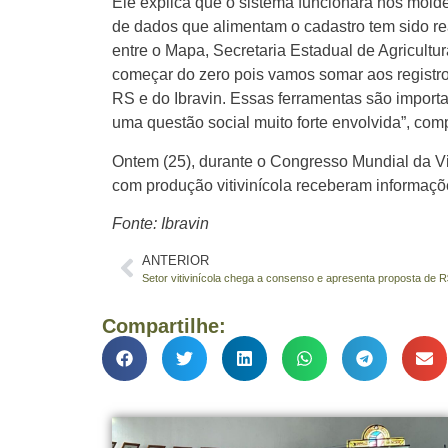
Ele explica que o sistema funcionará nos mold
de dados que alimentam o cadastro tem sido re
entre o Mapa, Secretaria Estadual de Agricultu
começar do zero pois vamos somar aos registro
RS e do Ibravin. Essas ferramentas são importa
uma questão social muito forte envolvida”, co
Ontem (25), durante o Congresso Mundial da Vin
com produção vitivinícola receberam informaç
Fonte: Ibravin
ANTERIOR
Compartilhe: