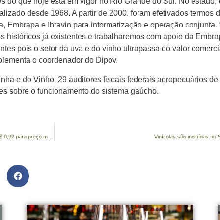
es do que hoje está em vigor no Rio Grande do Sul. No estado,
alizado desde 1968. A partir de 2000, foram efetivados termos
ra, Embrapa e Ibravin para informatização e operação conjunta
s históricos já existentes e trabalharemos com apoio da Embra
ntes pois o setor da uva e do vinho ultrapassa do valor comerci
mplementa o coordenador do Dipov.
ha e do Vinho, 29 auditores fiscais federais agropecuários de 
ões sobre o funcionamento do sistema gaúcho.
Setor vitivinícola chega a consenso e apresenta proposta de R$ 0,92 para preço mínimo da uva
Vinícolas são incluídas no 