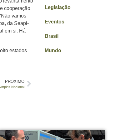
 o levantamento
Legislação
 de cooperação
. “Não vamos
Eventos
pa, da Seapi-
al em si. Há
Brasil
oito estados
Mundo
PRÓXIMO
Simples Nacional