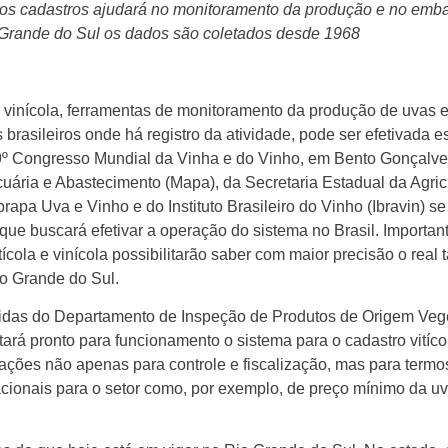
l dos cadastros ajudará no monitoramento da produção e no em
io Grande do Sul os dados são coletados desde 1968
e vinícola, ferramentas de monitoramento da produção de uvas 
rasileiros onde há registro da atividade, pode ser efetivada e
39º Congresso Mundial da Vinha e do Vinho, em Bento Gonçalve
cuária e Abastecimento (Mapa), da Secretaria Estadual da Agric
apa Uva e Vinho e do Instituto Brasileiro do Vinho (Ibravin) s
ue buscará efetivar a operação do sistema no Brasil. Important
tícola e vinícola possibilitarão saber com maior precisão o rea
io Grande do Sul.
idas do Departamento de Inspeção de Produtos de Origem Vege
rá pronto para funcionamento o sistema para o cadastro vitícol
ações não apenas para controle e fiscalização, mas para termos
acionais para o setor como, por exemplo, de preço mínimo da u