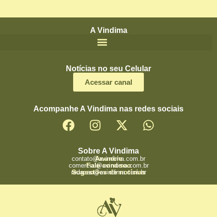
A Vindima
Notícias no seu Celular
Acessar canal
Acompanhe A Vindima nas redes sociais
Sobre A Vindima
Anuncie
contato@avindima.com.br
Fale conosco
comercial@avindima.com.br
Sugestões de notícias
redacao@avindima.com.br