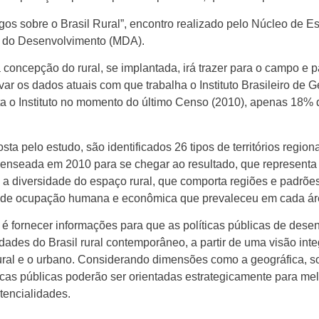
ogos sobre o Brasil Rural”, encontro realizado pelo Núcleo de E
o do Desenvolvimento (MDA).
concepção do rural, se implantada, irá trazer para o campo e pa
ar os dados atuais com que trabalha o Instituto Brasileiro de G
ienta o Instituto no momento do último Censo (2010), apenas 18% 
ta pelo estudo, são identificados 26 tipos de territórios region
censeada em 2010 para se chegar ao resultado, que representa
a diversidade do espaço rural, que comporta regiões e padrões
ico de ocupação humana e econômica que prevaleceu em cada ár
é fornecer informações para que as políticas públicas de dese
cidades do Brasil rural contemporâneo, a partir de uma visão int
ural e o urbano. Considerando dimensões como a geográfica, soci
ticas públicas poderão ser orientadas estrategicamente para me
otencialidades.