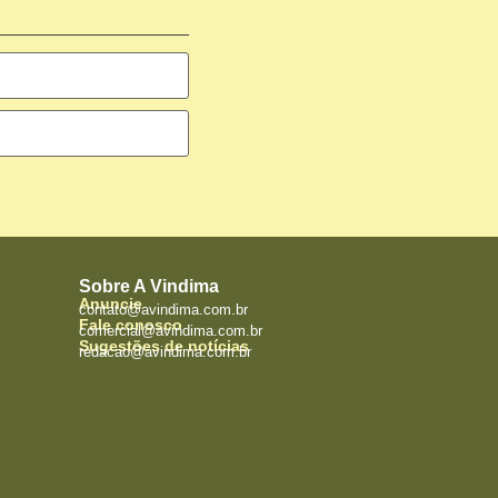
Sobre A Vindima
Anuncie
contato@avindima.com.br
Fale conosco
comercial@avindima.com.br
Sugestões de notícias
redacao@avindima.com.br