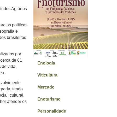
studos Agrários
ra as políticas
eografia e
dos brasileiros
alizados por
 cerca de 81
Enologia
 de vida
ea.
Viticultura
nvolvimento
Mercado
egrada, tendo
al, cultural,
Enoturismo
lhor atender os
Personalidade