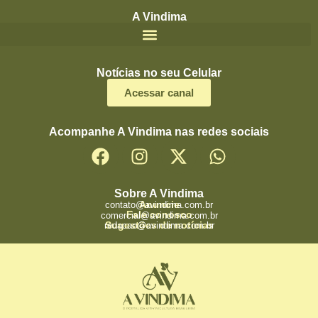
A Vindima
Notícias no seu Celular
Acessar canal
Acompanhe A Vindima nas redes sociais
Sobre A Vindima
Anuncie
contato@avindima.com.br
Fale conosco
comercial@avindima.com.br
Sugestões de notícias
redacao@avindima.com.br