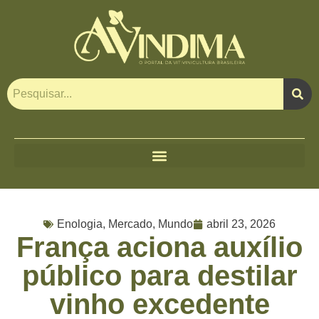
Enologia
,
Mercado
,
Mundo
abril 23, 2026
França aciona auxílio
público para destilar
vinho excedente