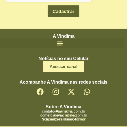
A Vindima
Notícias no seu Celular
Acessar canal
Acompanhe A Vindima nas redes sociais
Sobre A Vindima
Anuncie
contato@avindima.com.br
Fale conosco
comercial@avindima.com.br
Sugestões de notícias
redacao@avindima.com.br