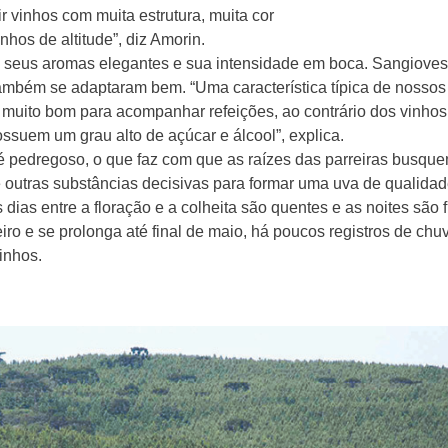
 vinhos com muita estrutura, muita cor
nhos de altitude”, diz Amorin.
com seus aromas elegantes e sua intensidade em boca. Sangioves
ambém se adaptaram bem. “Uma característica típica de nossos
 muito bom para acompanhar refeições, ao contrário dos vinhos
ossuem um grau alto de açúcar e álcool”, explica.
 é pedregoso, o que faz com que as raízes das parreiras busqu
 outras substâncias decisivas para formar uma uva de qualidad
ias entre a floração e a colheita são quentes e as noites são f
reiro e se prolonga até final de maio, há poucos registros de ch
inhos.