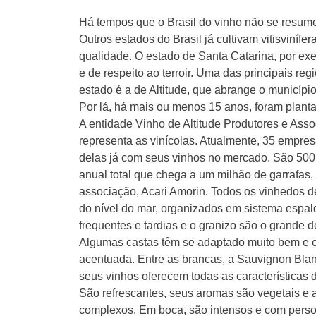
Há tempos que o Brasil do vinho não se resum
Outros estados do Brasil já cultivam vitisviníf
qualidade. O estado de Santa Catarina, por exe
e de respeito ao terroir. Uma das principais reg
estado é a de Altitude, que abrange o municíp
Por lá, há mais ou menos 15 anos, foram planta
A entidade Vinho de Altitude Produtores e Asso
representa as vinícolas. Atualmente, 35 empre
delas já com seus vinhos no mercado. São 500
anual total que chega a um milhão de garrafas,
associação, Acari Amorin. Todos os vinhedos de
do nível do mar, organizados em sistema espald
frequentes e tardias e o granizo são o grande 
Algumas castas têm se adaptado muito bem e 
acentuada. Entre as brancas, a Sauvignon Blan
seus vinhos oferecem todas as características 
São refrescantes, seus aromas são vegetais e
complexos. Em boca, são intensos e com pers