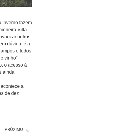
o inverno fazem
ioneira Villa
avancar outros
Sem dúvida, é a
Campos e todos
e vinho”,
o, o acesso à
é ainda
 acontece a
as de dez
PRÓXIMO