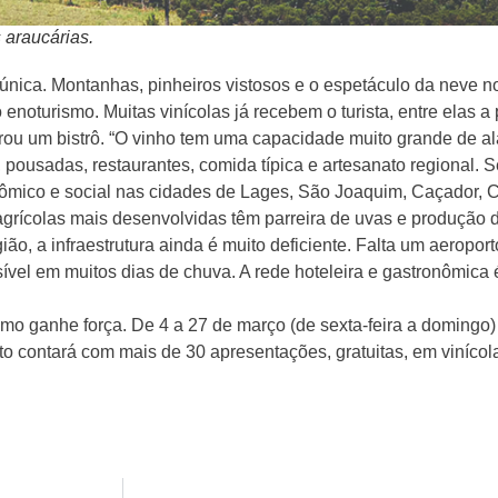
 araucárias.
 única. Montanhas, pinheiros vistosos e o espetáculo da neve n
noturismo. Muitas vinícolas já recebem o turista, entre elas a p
ou um bistrô. “O vinho tem uma capacidade muito grande de al
pousadas, restaurantes, comida típica e artesanato regional. 
ômico e social nas cidades de Lages, São Joaquim, Caçador, 
grícolas mais desenvolvidas têm parreira de uvas e produção d
ão, a infraestrutura ainda é muito deficiente. Falta um aeroport
sível em muitos dias de chuva. A rede hoteleira e gastronômica 
imo ganhe força. De 4 a 27 de março (de sexta-feira a domingo)
to contará com mais de 30 apresentações, gratuitas, em vinícol