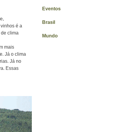
Eventos
e,
Brasil
 vinhos é a
 de clima
Mundo
em mais
e. Já o clima
rias. Já no
uva. Essas