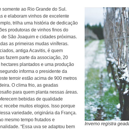
e somente ao Rio Grande do Sul.
eras e elaboram vinhos de excelente
mplo, trilha uma história de dedicação
iões produtoras de vinhos finos do
io de São Joaquim e cidades próximas.
das as primeiras mudas viníferas.
ciados, antiga Acavitis, é quem
sas fazem parte da associação, 20
 hectares plantados e uma produção
 segundo informa o presidente da
ste terroir estão acima de 900 metros
eira. O clima frio, as geadas
desafio para quem planta nessas áreas.
oferecem bebidas de qualidade
c recebe muitos elogios. Isso porque
dessa variedade, originária da França.
 ao mesmo tempo frutados e
Inverno registra geada
onalidade. “Essa uva se adaptou bem