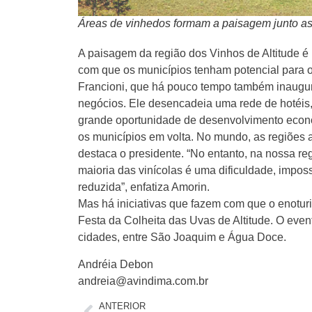
Áreas de vinhedos formam a paisagem junto as
A paisagem da região dos Vinhos de Altitude é
com que os municípios tenham potencial para o e
Francioni, que há pouco tempo também inaugur
negócios. Ele desencadeia uma rede de hotéis, 
grande oportunidade de desenvolvimento econ
os municípios em volta. No mundo, as regiões a
destaca o presidente. “No entanto, na nossa regi
maioria das vinícolas é uma dificuldade, impos
reduzida”, enfatiza Amorin.
Mas há iniciativas que fazem com que o enotur
Festa da Colheita das Uvas de Altitude. O even
cidades, entre São Joaquim e Água Doce.
Andréia Debon
andreia@avindima.com.br
ANTERIOR