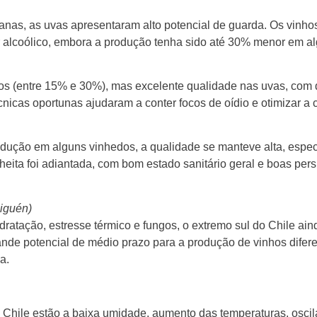
anas, as uvas apresentaram alto potencial de guarda. Os vinho
eor alcoólico, embora a produção tenha sido até 30% menor em a
tos (entre 15% e 30%), mas excelente qualidade nas uvas, com
cnicas oportunas ajudaram a conter focos de oídio e otimizar a c
dução em alguns vinhedos, a qualidade se manteve alta, espec
eita foi adiantada, com bom estado sanitário geral e boas pers
aiguén)
atação, estresse térmico e fungos, o extremo sul do Chile ain
ande potencial de médio prazo para a produção de vinhos difer
a.
o Chile estão a baixa umidade, aumento das temperaturas, osci