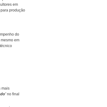
cultores em
l para produção
esempenho do
de mesmo em
técnico
s mais
ado’
no final