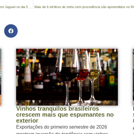
Subcomissão que discute herbicidas hormonais inicia debates em Jaguari no dia 5 de maio
Mais de 6 mil litros de vinho sem procedência são apreendidos no R
Vinhos tranquilos brasileiros
crescem mais que espumantes no
exterior
Exportações do primeiro semestre de 2026