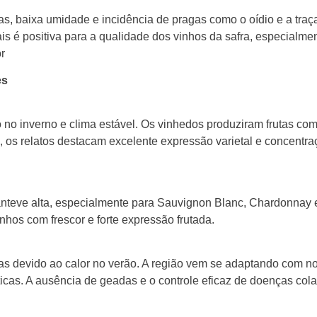
, baixa umidade e incidência de pragas como o oídio e a traç
ais é positiva para a qualidade dos vinhos da safra, especialmen
r
es
 no inverno e clima estável. Os vinhedos produziram frutas co
, os relatos destacam excelente expressão varietal e concentr
teve alta, especialmente para Sauvignon Blanc, Chardonnay e
nhos com frescor e forte expressão frutada.
iras devido ao calor no verão. A região vem se adaptando com no
cas. A ausência de geadas e o controle eficaz de doenças col