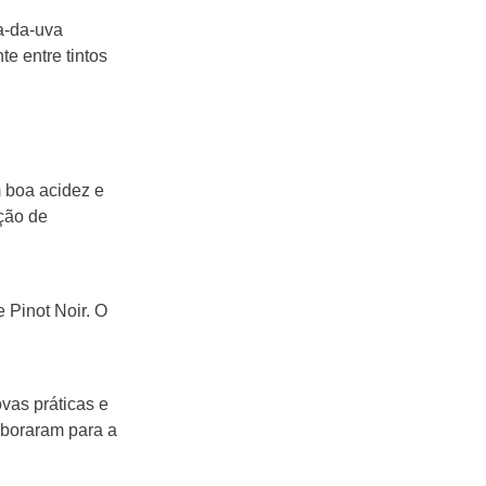
a-da-uva
te entre tintos
m boa acidez e
ação de
 Pinot Noir. O
vas práticas e
aboraram para a