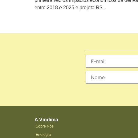
primeira vez os impactos econômicos da deriva
entre 2018 e 2025 e projeta R$...
A Vindima
Sobre Nós
Enologia