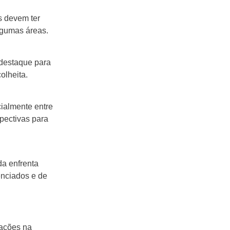
s devem ter
lgumas áreas.
 destaque para
olheita.
ialmente entre
pectivas para
da enfrenta
enciados e de
lações na