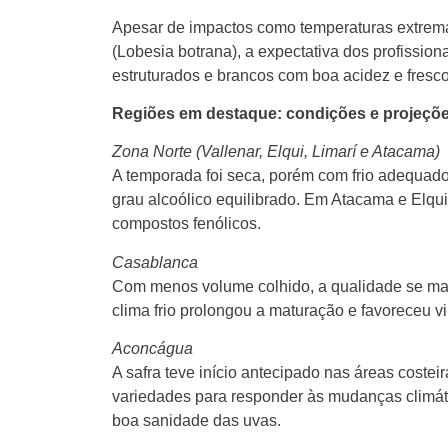
Apesar de impactos como temperaturas extremas
(Lobesia botrana), a expectativa dos profission
estruturados e brancos com boa acidez e fresco
Regiões em destaque: condições e projeçõ
Zona Norte (Vallenar, Elqui, Limarí e Atacama)
A temporada foi seca, porém com frio adequado
grau alcoólico equilibrado. Em Atacama e Elqui
compostos fenólicos.
Casablanca
Com menos volume colhido, a qualidade se man
clima frio prolongou a maturação e favoreceu vi
Aconcágua
A safra teve início antecipado nas áreas coste
variedades para responder às mudanças climáti
boa sanidade das uvas.