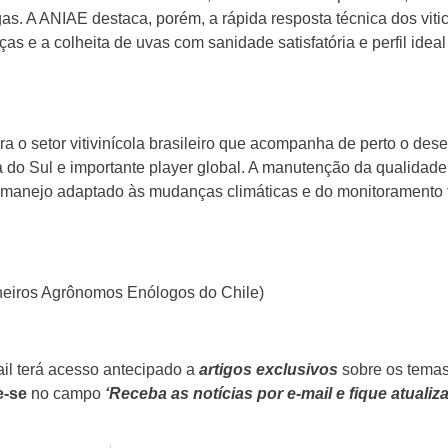
s. A ANIAE destaca, porém, a rápida resposta técnica dos viti
ças e a colheita de uvas com sanidade satisfatória e perfil idea
ra o setor vitivinícola brasileiro que acompanha de perto o d
a do Sul e importante player global. A manutenção da qualida
o manejo adaptado às mudanças climáticas e do monitoramento 
eiros Agrônomos Enólogos do Chile)
il terá acesso antecipado a
artigos exclusivos
sobre os tema
e-se
no campo
‘Receba as notícias por e-mail e fique atualiz