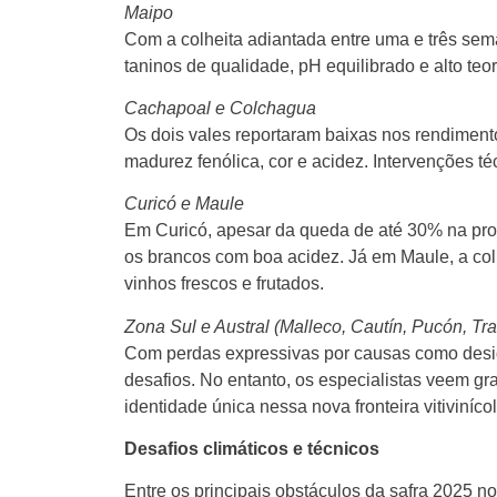
Maipo
Com a colheita adiantada entre uma e três sem
taninos de qualidade, pH equilibrado e alto t
Cachapoal e Colchagua
Os dois vales reportaram baixas nos rendimen
madurez fenólica, cor e acidez. Intervenções té
Curicó e Maule
Em Curicó, apesar da queda de até 30% na pro
os brancos com boa acidez. Já em Maule, a colh
vinhos frescos e frutados.
Zona Sul e Austral (Malleco, Cautín, Pucón, Tr
Com perdas expressivas por causas como desidr
desafios. No entanto, os especialistas veem gr
identidade única nessa nova fronteira vitivinícol
Desafios climáticos e técnicos
Entre os principais obstáculos da safra 2025 n