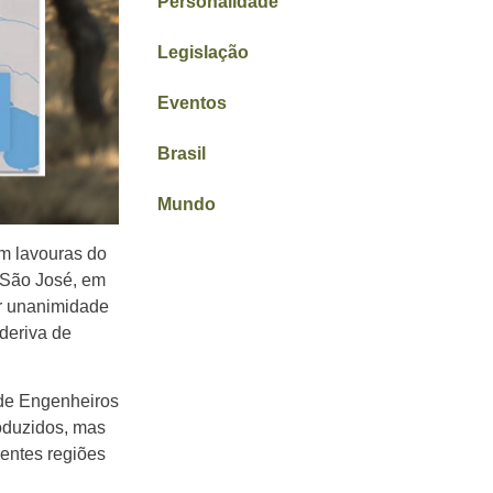
Personalidade
Legislação
Eventos
Brasil
Mundo
m lavouras do
a São José, em
or unanimidade
deriva de
 de Engenheiros
oduzidos, mas
rentes regiões