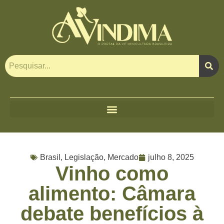
Brasil
,
Legislação
,
Mercado
julho 8, 2025
Vinho como
alimento: Câmara
debate benefícios à