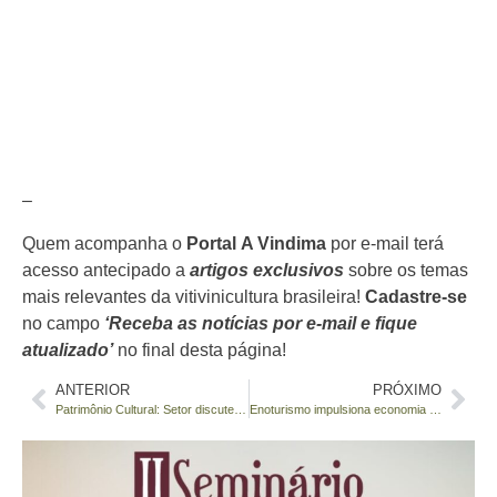
–
Quem acompanha o
Portal
A Vindima
por e-mail terá
acesso antecipado a
artigos exclusivos
sobre os temas
mais relevantes da vitivinicultura brasileira!
Cadastre-se
no campo
‘Receba as notícias por e-mail e fique
atualizado’
no final desta página!
ANTERIOR
PRÓXIMO
Patrimônio Cultural: Setor discute política de salvaguarda da viticultura brasileira com o Iphan em Brasília
Enoturismo impulsiona economia gaúcha e será tema de seminário na Feira de Inverno de Flores da Cunha