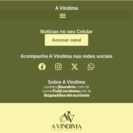
A Vindima
Notícias no seu Celular
Acessar canal
Acompanhe A Vindima nas redes sociais
Sobre A Vindima
Anuncie
contato@avindima.com.br
Fale conosco
comercial@avindima.com.br
Sugestões de notícias
redacao@avindima.com.br