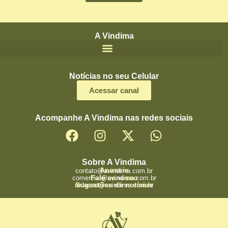
A Vindima
Notícias no seu Celular
Acessar canal
Acompanhe A Vindima nas redes sociais
Sobre A Vindima
Anuncie
contato@avindima.com.br
Fale conosco
comercial@avindima.com.br
Sugestões de notícias
redacao@avindima.com.br