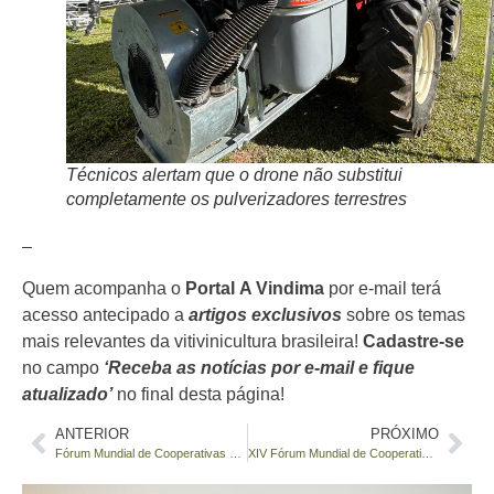
Técnicos alertam que o drone não substitui
completamente os pulverizadores terrestres
–
Quem acompanha o
Portal
A Vindima
por e-mail terá
acesso antecipado a
artigos exclusivos
sobre os temas
mais relevantes da vitivinicultura brasileira!
Cadastre-se
no campo
‘Receba as notícias por e-mail e fique
atualizado’
no final desta página!
ANTERIOR
PRÓXIMO
Fórum Mundial de Cooperativas Vitivinícolas reúne lideranças internacionais na Serra Gaúcha
XIV Fórum Mundial de Cooperativas Vitivinícolas destaca papel estratégico do cooperativismo no desenvolvimento rural