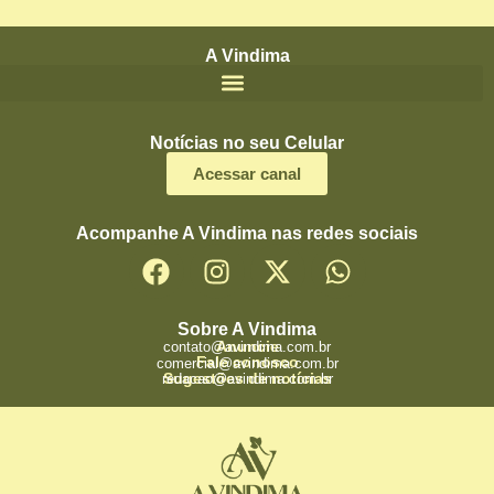
A Vindima
Notícias no seu Celular
Acessar canal
Acompanhe A Vindima nas redes sociais
Sobre A Vindima
Anuncie
contato@avindima.com.br
Fale conosco
comercial@avindima.com.br
Sugestões de notícias
redacao@avindima.com.br