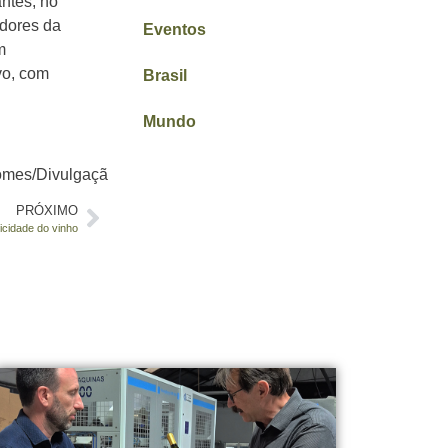
ntes, no
edores da
Eventos
m
vo, com
Brasil
Mundo
omes/Divulgaçã
PRÓXIMO
picidade do vinho