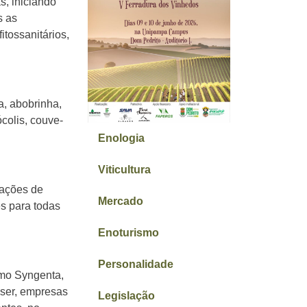
s, iniciando
s as
itossanitários,
a, abobrinha,
colis, couve-
Enologia
Viticultura
tações de
Mercado
s para todas
Enoturismo
Personalidade
omo Syngenta,
iser, empresas
Legislação