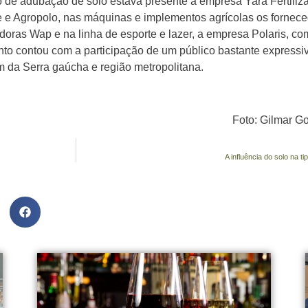
de adubação de solo estava presente a empresa Yara Fertiliza
e e Agropolo, nas máquinas e implementos agrícolas os fornec
adoras Wap e na linha de esporte e lazer, a empresa Polaris, co
nto contou com a participação de um público bastante expressi
 da Serra gaúcha e região metropolitana.
Foto: Gilmar G
A influência do solo na ti