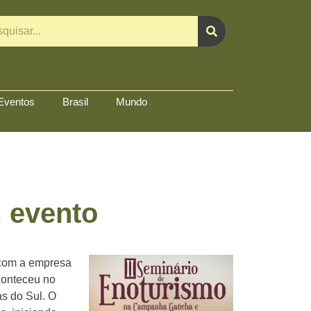
Eventos
Brasil
Mundo
 evento
 com a empresa
conteceu no
s do Sul. O