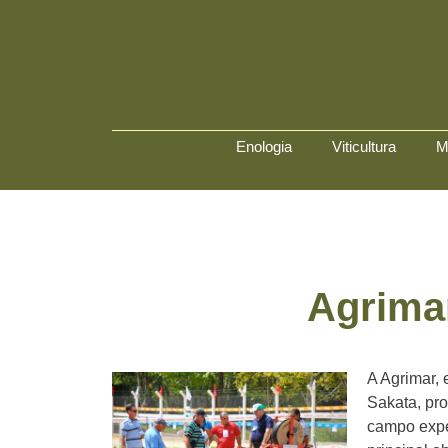
Enologia
Viticultura
M
Agrima
A Agrimar,
Sakata, pro
campo expe