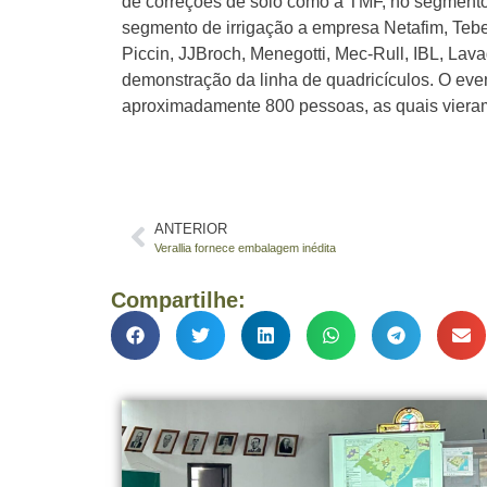
de correções de solo como a TMF, no segmento 
segmento de irrigação a empresa Netafim, Teb
Piccin, JJBroch, Menegotti, Mec-Rull, IBL, Lav
demonstração da linha de quadricículos. O eve
aproximadamente 800 pessoas, as quais vieram
ANTERIOR
Verallia fornece embalagem inédita
Compartilhe: