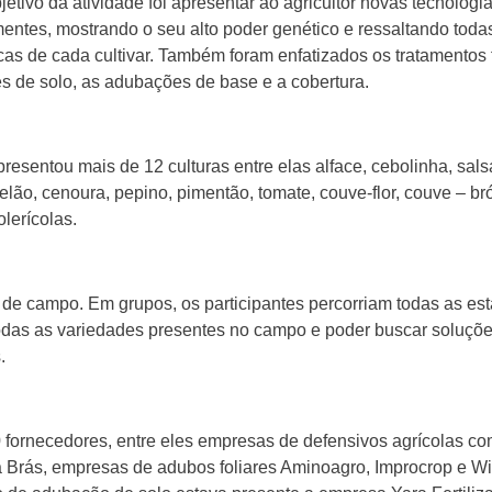
bjetivo da atividade foi apresentar ao agricultor novas tecnologia
entes, mostrando o seu alto poder genético e ressaltando toda
icas de cada cultivar. Também foram enfatizados os tratamentos f
s de solo, as adubações de base e a cobertura.
resentou mais de 12 culturas entre elas alface, cebolinha, sals
lão, cenoura, pepino, pimentão, tomate, couve-flor, couve – bró
lerícolas.
 de campo. Em grupos, os participantes percorriam todas as es
todas as variedades presentes no campo e poder buscar soluçõe
.
 fornecedores, entre eles empresas de defensivos agrícolas c
a Brás, empresas de adubos foliares Aminoagro, Improcrop e W