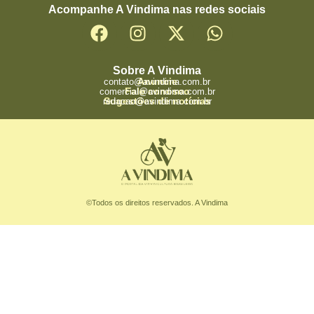
Acompanhe A Vindima nas redes sociais
Sobre A Vindima
Anuncie
contato@avindima.com.br
Fale conosco
comercial@avindima.com.br
Sugestões de notícias
redacao@avindima.com.br
©Todos os direitos reservados. A Vindima