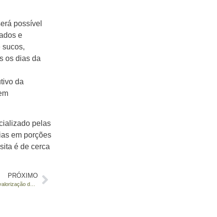
erá possível
ados e
 sucos,
s os dias da
tivo da
sem
cializado pelas
ias em porções
sita é de cerca
PRÓXIMO
Valmir Susin: Uma vida dedicada à luta pelo pequeno produtor e pela valorização da viticultura brasileira