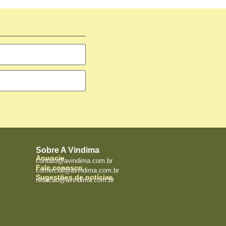
Sobre A Vindima
Anuncie
contato@avindima.com.br
Fale conosco
comercial@avindima.com.br
Sugestões de notícias
redacao@avindima.com.br