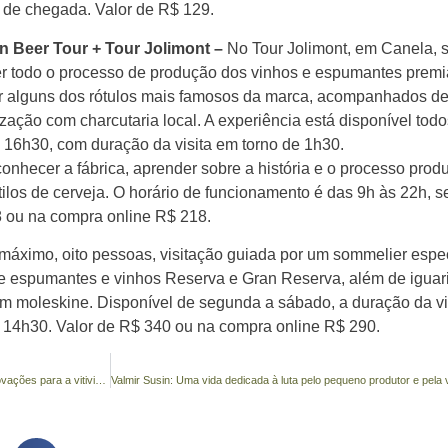
 de chegada. Valor de R$ 129.
en Beer Tour + Tour Jolimont –
No Tour Jolimont, em Canela, s
r todo o processo de produção dos vinhos e espumantes premi
r alguns dos rótulos mais famosos da marca, acompanhados de
ação com charcutaria local. A experiência está disponível todo
16h30, com duração da visita em torno de 1h30.
nhecer a fábrica, aprender sobre a história e o processo produ
estilos de cerveja. O horário de funcionamento é das 9h às 22h, 
 ou na compra online R$ 218.
máximo, oito pessoas, visitação guiada por um sommelier espe
e espumantes e vinhos Reserva e Gran Reserva, além de iguar
 um moleskine. Disponível de segunda a sábado, a duração da vi
às 14h30. Valor de R$ 340 ou na compra online R$ 290.
Embrapa Uva e Vinho promove Dia de Campo com foco em inovações para a vitivinicultura