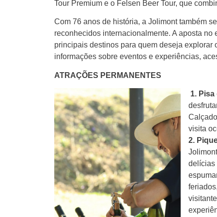
Tour Premium e o Felsen Beer Tour, que combin
Com 76 anos de história, a Jolimont também se
reconhecidos internacionalmente. A aposta no
principais destinos para quem deseja explorar 
informações sobre eventos e experiências, ac
ATRAÇÕES PERMANENTES
1. Pis
desfruta
Calçado.
visita o
2. Piqu
Jolimont
delícia
espuman
feriados
visitant
experiê