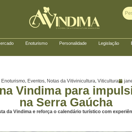
ercado
Enoturismo
Personalidade
Legislação
,
Enoturismo
,
Eventos
,
Notas da Vitivinicultura
,
Viticultura
jan
 na Vindima para impuls
na Serra Gaúcha
sta da Vindima e reforça o calendário turístico com experiên