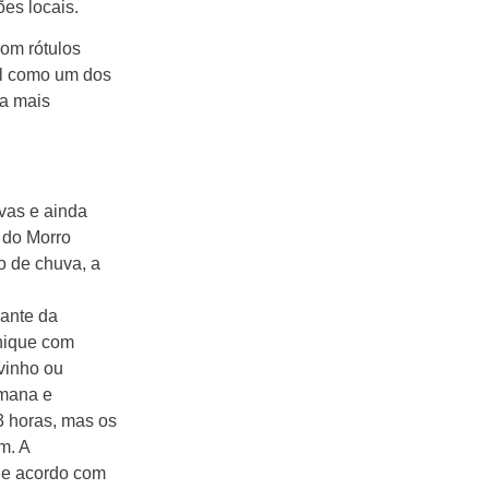
es locais.
com rótulos
el como um dos
ra mais
uvas e ainda
e do Morro
o de chuva, a
rante da
enique com
vinho ou
emana e
3 horas, mas os
m. A
 de acordo com