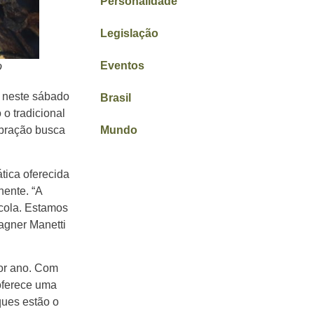
Personalidade
Legislação
Eventos
o
a neste sábado
Brasil
o tradicional
ebração busca
Mundo
tica oferecida
nente. “A
ícola. Estamos
Wagner Manetti
por ano. Com
 oferece uma
ques estão o