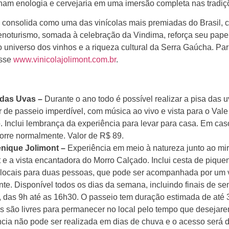
am enologia e cervejaria em uma imersão completa nas tradiçõ
 consolida como uma das vinícolas mais premiadas do Brasil, 
 enoturismo, somada à celebração da Vindima, reforça seu pap
o universo dos vinhos e a riqueza cultural da Serra Gaúcha. Pa
esse
www.vinicolajolimont.com.br
.
a das Uvas –
Durante o ano todo é possível realizar a pisa das 
r de passeio imperdível, com música ao vivo e vista para o Val
 Inclui lembrança da experiência para levar para casa. Em cas
corre normalmente. Valor de R$ 89.
enique Jolimont –
Experiência em meio à natureza junto ao mi
 e a vista encantadora do Morro Calçado. Inclui cesta de piqu
s locais para duas pessoas, que pode ser acompanhada por um 
te. Disponível todos os dias da semana, incluindo finais de s
, das 9h até as 16h30. O passeio tem duração estimada de até 
es são livres para permanecer no local pelo tempo que desejare
ncia não pode ser realizada em dias de chuva e o acesso será