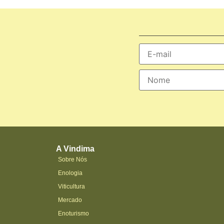
A Vindima
Sobre Nós
Enologia
Viticultura
Mercado
Enoturismo