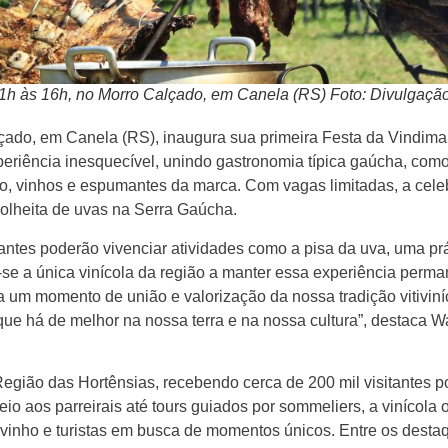
11h às 16h, no Morro Calçado, em Canela (RS) Foto: Divulgaçã
alçado, em Canela (RS), inaugura sua primeira Festa da Vindim
eriência inesquecível, unindo gastronomia típica gaúcha, como 
ro, vinhos e espumantes da marca. Com vagas limitadas, a cel
 colheita de uvas na Serra Gaúcha.
pantes poderão vivenciar atividades como a pisa da uva, uma prá
-se a única vinícola da região a manter essa experiência perma
a um momento de união e valorização da nossa tradição vitivin
 que há de melhor na nossa terra e na nossa cultura”, destaca 
Região das Hortênsias, recebendo cerca de 200 mil visitantes 
o aos parreirais até tours guiados por sommeliers, a vinícola
vinho e turistas em busca de momentos únicos. Entre os desta