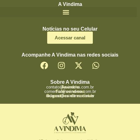
A Vindima
Notícias no seu Celular
Acessar canal
Acompanhe A Vindima nas redes sociais
Sobre A Vindima
Anuncie
contato@avindima.com.br
Fale conosco
comercial@avindima.com.br
Sugestões de notícias
redacao@avindima.com.br