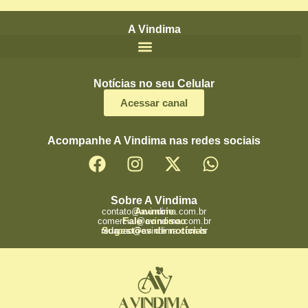
A Vindima
Notícias no seu Celular
Acessar canal
Acompanhe A Vindima nas redes sociais
Sobre A Vindima
Anuncie
contato@avindima.com.br
Fale conosco
comercial@avindima.com.br
Sugestões de notícias
redacao@avindima.com.br