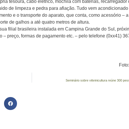
ia tesoura, cabo elétrico, mochila com baterias, recarregador 
íquido de limpeza e pedra para afiação. Tudo vem acondicionad
mento e o transporte do aparato, que conta, como acessório – a
rte de galhos a até quatro metros de altura.
ua filial brasileira instalada em Campina Grande do Sul, próxi
o – preço, formas de pagamento etc. – pelo telefone (0xx41) 36
Foto
Seminário sobre vitivinicultura reúne 300 pe