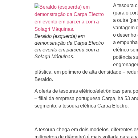
A tesoura 
(para o cor
a outra (pa
vantagem da
o desenho e
Beraldo (esquerda) em
a empunhad
demonstração da Carpa Electro
em evento em parceria com a
elétrico se
Solagri Máquinas.
potência s
engrenagens
plástica, em polímero de alta densidade – red
Beraldo.
A oferta de tesouras elétrico/eletrônicas para
– filial da empresa portuguesa Carpa, há 53 
segmento: a tesoura elétrica Carpa Electro.
A tesoura chega em dois modelos, diferentes e
milímetros de diâmetro) é mais voltada para a vi