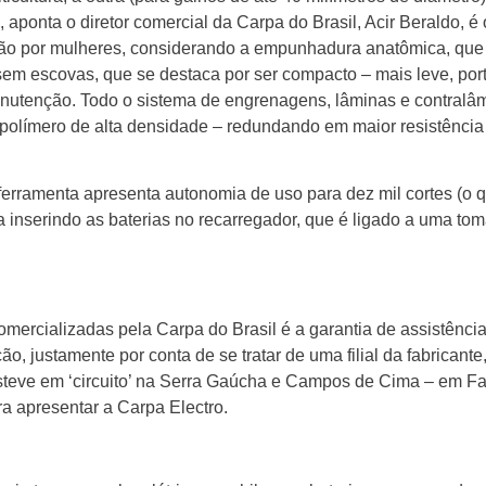
o, aponta o diretor comercial da Carpa do Brasil, Acir Beraldo, 
ização por mulheres, considerando a empunhadura anatômica, qu
 sem escovas, que se destaca por ser compacto – mais leve, port
anutenção. Todo o sistema de engrenagens, lâminas e contralâm
 polímero de alta densidade – redundando em maior resistência
ferramenta apresenta autonomia de uso para dez mil cortes (o q
ita inserindo as baterias no recarregador, que é ligado a uma t
mercializadas pela Carpa do Brasil é a garantia de assistência
ão, justamente por conta de se tratar de uma filial da fabricante
e esteve em ‘circuito’ na Serra Gaúcha e Campos de Cima – em Fa
a apresentar a Carpa Electro.