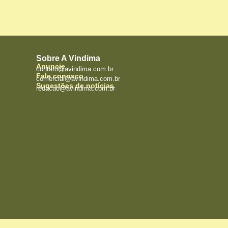
Sobre A Vindima
Anuncie
contato@avindima.com.br
Fale conosco
comercial@avindima.com.br
Sugestões de notícias
redacao@avindima.com.br