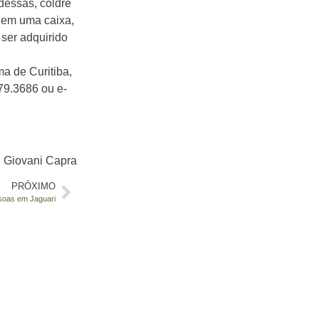
dessas, coldre
o em uma caixa,
 ser adquirido
ma de Curitiba,
79.3686 ou e-
: Giovani Capra
PRÓXIMO
ssoas em Jaguari