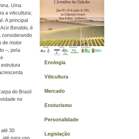
âmina. Uma
 a viticultura;
l. A principal
Acir Beraldo, é
s, considerando
o de motor
to –, pela
de
Enologia
estrutura
acrescenta
Viticultura
Mercado
Carpa do Brasil
ovidade no
Enoturismo
Personalidade
 até 30
Legislação
, até para uso