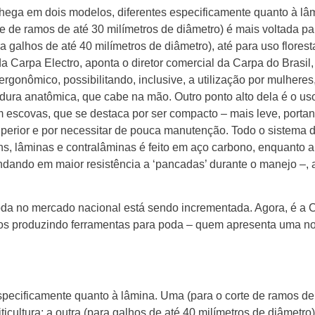
chega em dois modelos, diferentes especificamente quanto à l
te de ramos de até 30 milímetros de diâmetro) é mais voltada para
ra galhos de até 40 milímetros de diâmetro), até para uso floresta
 Carpa Electro, aponta o diretor comercial da Carpa do Brasil, 
rgonômico, possibilitando, inclusive, a utilização por mulhere
ura anatômica, que cabe na mão. Outro ponto alto dela é o us
m escovas, que se destaca por ser compacto – mais leve, portan
uperior e por necessitar de pouca manutenção. Todo o sistema 
, lâminas e contralâminas é feito em aço carbono, enquanto a 
undando em maior resistência a ‘pancadas’ durante o manejo –, 
 poda no mercado nacional está sendo incrementada. Agora, é a 
anos produzindo ferramentas para poda – quem apresenta uma n
specificamente quanto à lâmina. Uma (para o corte de ramos de
ticultura; a outra (para galhos de até 40 milímetros de diâmetro)