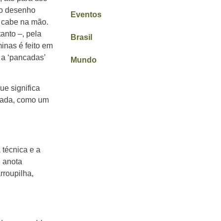
é o desenho
Eventos
e cabe na mão.
anto –, pela
Brasil
inas é feito em
 a ‘pancadas’
Mundo
ue significa
omada, como um
 técnica e a
, anota
rroupilha,