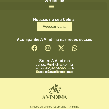
A Vindima
Notícias no seu Celular
Acessar canal
Acompanhe A Vindima nas redes sociais
Sobre A Vindima
Anuncie
contato@avindima.com.br
Fale conosco
comercial@avindima.com.br
Sugestões de notícias
redacao@avindima.com.br
©Todos os direitos reservados. A Vindima