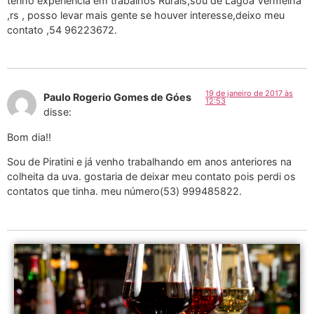
tenho experiencia em trabalhos Rurais,sou de Lagoa Vermelha
,rs , posso levar mais gente se houver interesse,deixo meu
contato ,54 96223672.
19 de janeiro de 2017 às
Paulo Rogerio Gomes de Góes
12:53
disse:
Bom dia!!
Sou de Piratini e já venho trabalhando em anos anteriores na
colheita da uva. gostaria de deixar meu contato pois perdi os
contatos que tinha. meu número(53) 999485822.