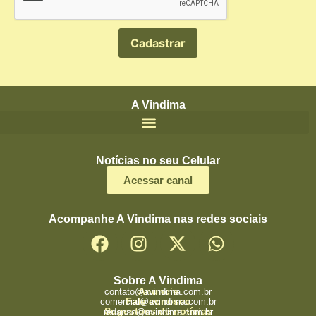
A Vindima
Notícias no seu Celular
Acessar canal
Acompanhe A Vindima nas redes sociais
Sobre A Vindima
Anuncie
contato@avindima.com.br
Fale conosco
comercial@avindima.com.br
Sugestões de notícias
redacao@avindima.com.br