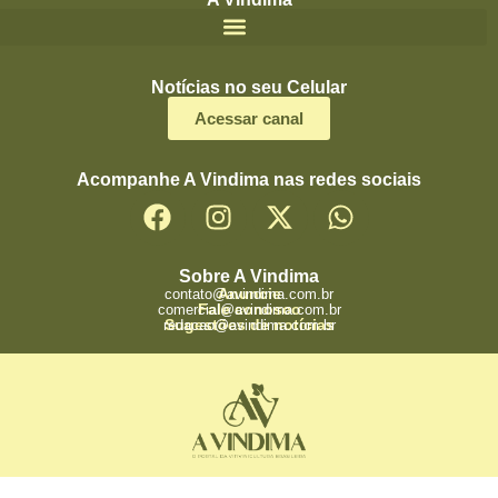
Notícias no seu Celular
Acessar canal
Acompanhe A Vindima nas redes sociais
Sobre A Vindima
Anuncie
contato@avindima.com.br
Fale conosco
comercial@avindima.com.br
Sugestões de notícias
redacao@avindima.com.br
©Todos os direitos reservados. A Vindima